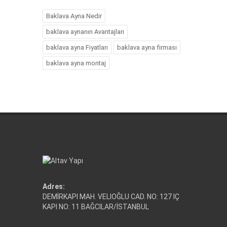
Baklava Ayna Nedir
baklava aynanın Avantajları
baklava ayna Fiyatları
baklava ayna firması
baklava ayna montaj
Adres:
DEMİRKAPI MAH. VELIOĞLU CAD. NO: 127 IÇ
KAPI NO: 11 BAĞCILAR/İSTANBUL