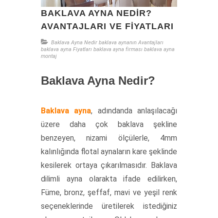
BAKLAVA AYNA NEDIR?
AVANTAJLARI VE FIYATLARI
Baklava Ayna Nedir
baklava aynanın Avantajları
baklava ayna Fiyatları
baklava ayna firması
baklava ayna
montaj
Baklava Ayna Nedir?
Baklava ayna
, adındanda anlaşılacağı
üzere daha çok baklava şekline
benzeyen, nizami ölçülerle, 4mm
kalınlığında flotal aynaların kare şeklinde
kesilerek ortaya çıkarılmasıdır. Baklava
dilimli ayna olarakta ifade edilirken,
Füme, bronz, şeffaf, mavi ve yeşil renk
seçeneklerinde üretilerek istediğiniz