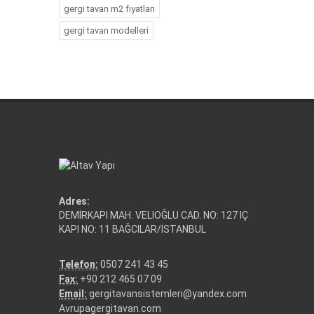
gergi tavan m2 fiyatları
gergi tavan modelleri
Adres:
DEMİRKAPI MAH. VELIOĞLU CAD. NO: 127 IÇ
KAPI NO: 11 BAĞCILAR/İSTANBUL
Telefon:
0507 241 43 45
Fax:
+90 212 465 07 09
Email:
gergitavansistemleri@yandex.com
Avrupagergitavan.com