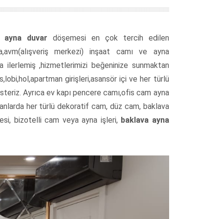
a ayna duvar
döşemesi en çok tercih edilen
rya,avm(alışveriş merkezi) inşaat camı ve ayna
 ilerlemiş ,hizmetlerimizi beğeninize sunmaktan
is,lobi,hol,apartman girişleri,asansör içi ve her türlü
 isteriz. Ayrıca ev kapı pencere camı,ofis cam ayna
kanlarda her türlü dekoratif cam, düz cam, baklava
esi, bizotelli cam veya ayna işleri,
baklava ayna