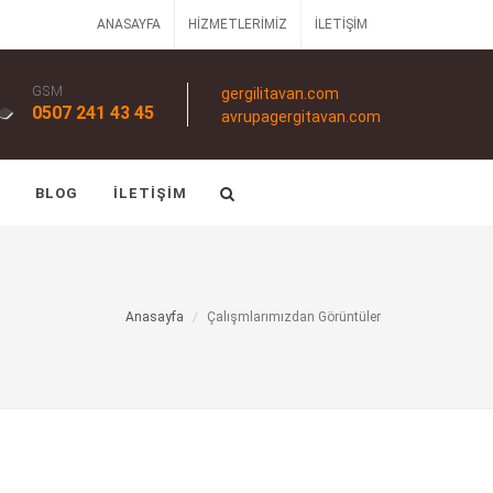
ANASAYFA
HIZMETLERIMIZ
İLETIŞIM
GSM
gergilitavan.com
0507 241 43 45
avrupagergitavan.com
BLOG
İLETIŞIM
Anasayfa
Çalışmlarımızdan Görüntüler