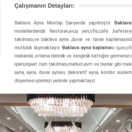
Çalışmanın Detayları:
Baklava Ayna Montajı Sarıyerde yapılmıştır.
Baklav
modellerdendir. Restoran,ev,iş yeri,ofis,cafe ,kafete
takılması,ve baklava ayna ,duvar ve tavan kaplamasında
mutluluk duymaktayız.
Baklava ayna kaplama
sı iş,ev,of
mekanda ,ortama derinlik ve zenginlik kattığını görmenizi
işleri,inşaat cam takılması,market,avm ve bunlar gibi me
ayna, ayna, duvar aynası, dekoratif ayna, koridor süslem
döşemesi işlerinizi yerinde yapmaktayız.