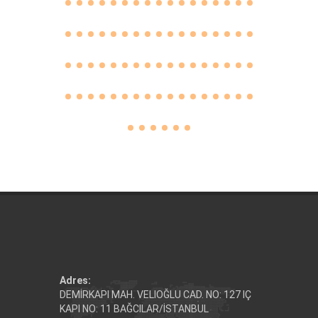
Adres:
DEMİRKAPI MAH. VELIOĞLU CAD. NO: 127 IÇ
KAPI NO: 11 BAĞCILAR/İSTANBUL