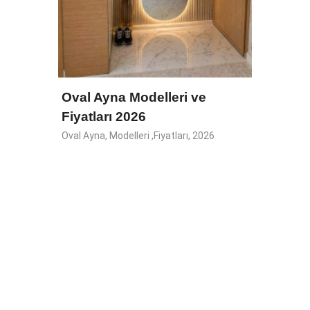
yna,
, nida,
Oval Ayna Modelleri ve
Fiyatları 2026
Oval Ayna, Modelleri ,Fiyatları, 2026
Eskit
Ayna
İstanbu
Ayna, M