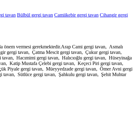
gi tavan
Bülbül gergi tavan
Camiikebir gergi tavan
Cihangir gergi
ajada önem vermesi gerekmektedir.Arap Cami gergi tavan, Asmalı
gir gergi tavan, Çatma Mescit gergi tavan, Çukur gergi tavan,
i tavan, Hacımimi gergi tavan, Halıcıoğlu gergi tavan, Hüseyinağa
an, Katip Mustafa Çelebi gergi tavan, Keçeci Piri gergi tavan,
üçük Piyale gergi tavan, Müeyyedzade gergi tavan, Ömer Avni gergi
gi tavan, Sütlüce gergi tavan, Şahkulu gergi tavan, Şehit Muhtar