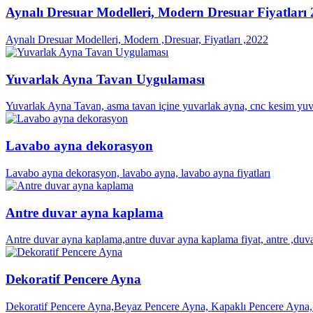
Aynalı Dresuar Modelleri, Modern Dresuar Fiyatları
Aynalı Dresuar Modelleri, Modern ,Dresuar, Fiyatları ,2022
Yuvarlak Ayna Tavan Uygulaması
Yuvarlak Ayna Tavan, asma tavan içine yuvarlak ayna, cnc kesim yuva
Lavabo ayna dekorasyon
Lavabo ayna dekorasyon, lavabo ayna, lavabo ayna fiyatları
Antre duvar ayna kaplama
Antre duvar ayna kaplama,antre duvar ayna kaplama fiyat, antre ,duvar
Dekoratif Pencere Ayna
Dekoratif Pencere Ayna,Beyaz Pencere Ayna, Kapaklı Pencere Ayna, 