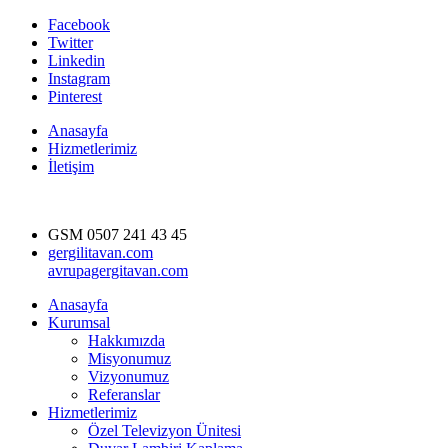
Facebook
Twitter
Linkedin
Instagram
Pinterest
Anasayfa
Hizmetlerimiz
İletişim
GSM
0507 241 43 45
gergilitavan.com
avrupagergitavan.com
Anasayfa
Kurumsal
Hakkımızda
Misyonumuz
Vizyonumuz
Referanslar
Hizmetlerimiz
Özel Televizyon Ünitesi