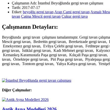
Çalışmanın Adı:
İstanbul Beyoğlunda gergi tavan çalışması
Tarih:
2017-07-17
Etiket:
beyoğlu gergi tavan
Arap Cami gergi tavan
Asmalı Mesci
tavan
Çatma Mescit gergi tavan
Çukur gergi tava
Çalışmanın Detayları:
Beyoğlunda gergi tavan çalışması tamalanmıştır. Gergi tavan çalışma
Mescit gergi tavan, Bedrettin gergi tavan, Bereketzade gergi tavan,
Emekyemez gergi tavan, Evliya Çelebi gergi tavan, Fetihtepe gergi
gergi tavan, İstiklal gergi tavan, Kadı Mehmet gergi tavan, Kalyonc
Kemankeş Karamustafa Paşa gergi tavan, Kılıçali Paşa gergi tavan,
tavan, Örnektepe gergi tavan, Piri Paşa gergi tavan, Piyalepaşa ger
gergi tavan, Tomtom gergi tavan, Yahya Kahya gergi tavan, Yenişehi
Diğer Çalışmalar:
Antik Ayna Modelleri 2026