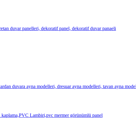
etan duvar panelleri, dekoratif panel, dekoratif duvar panaeli
rdan duvara ayna modelleri, dresuar ayna modelleri, tavan ayna modell
biri kaplama,PVC Lambiri,pvc mermer görünümlü panel