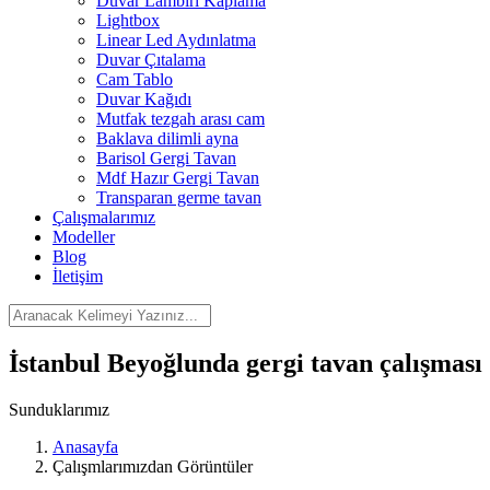
Duvar Lambiri Kaplama
Lightbox
Linear Led Aydınlatma
Duvar Çıtalama
Cam Tablo
Duvar Kağıdı
Mutfak tezgah arası cam
Baklava dilimli ayna
Barisol Gergi Tavan
Mdf Hazır Gergi Tavan
Transparan germe tavan
Çalışmalarımız
Modeller
Blog
İletişim
İstanbul Beyoğlunda gergi tavan çalışması
Sunduklarımız
Anasayfa
Çalışmlarımızdan Görüntüler