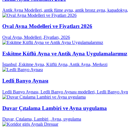
Antik Ayna Modelleri, antik füme ayna, antik bronz ayna, kapadokya, n
Oval Ayna Modelleri ve Fiyatları 2026
Oval Ayna, Modelleri ,Fiyatları, 2026
Eskitme Küflü Ayna ve Antik Ayna Uygulamalarımız
İstanbul ,Eskitme Ayna, Küflü Ayna, Antik Ayna, Merkezi
Ledli Banyo Aynası
Ledli Banyo Aynası, Ledli Banyo Aynası modelleri, Ledli Banyo Aynası
Duvar Çıtalama Lambiri ve Ayna uygulama
Duvar, Çıtalama, Lambiri , Ayna, uygulama