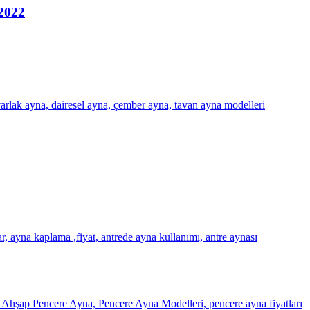
 2022
rlak ayna, dairesel ayna, çember ayna, tavan ayna modelleri
, ayna kaplama ,fiyat, antrede ayna kullanımı, antre aynası
Ahşap Pencere Ayna, Pencere Ayna Modelleri, pencere ayna fiyatları