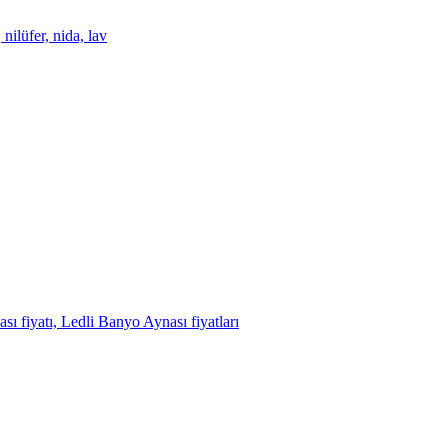
ilüfer, nida, lav
 fiyatı, Ledli Banyo Aynası fiyatları