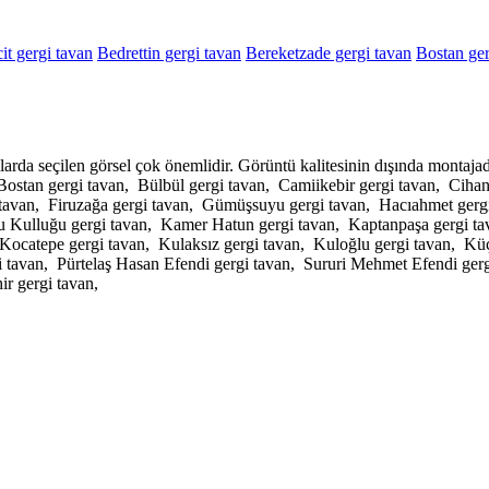
t gergi tavan
Bedrettin gergi tavan
Bereketzade gergi tavan
Bostan ger
larda seçilen görsel çok önemlidir. Görüntü kalitesinin dışında mont
 Bostan gergi tavan, Bülbül gergi tavan, Camiikebir gergi tavan, Cihan
 tavan, Firuzağa gergi tavan, Gümüşsuyu gergi tavan, Hacıahmet gerg
u Kulluğu gergi tavan, Kamer Hatun gergi tavan, Kaptanpaşa gergi tav
 Kocatepe gergi tavan, Kulaksız gergi tavan, Kuloğlu gergi tavan, K
gi tavan, Pürtelaş Hasan Efendi gergi tavan, Sururi Mehmet Efendi ger
r gergi tavan,