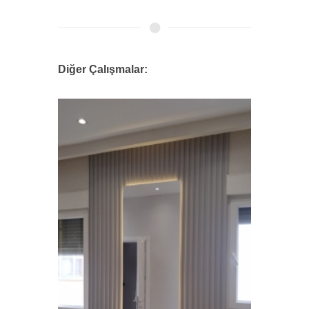
Diğer Çalışmalar:
Özel 
2026
Özel, T