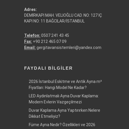
Adres:
DEMİRKAPI MAH. VELIOĞLU CAD. NO: 127 IÇ
KAPI NO: 11 BAĞCILAR/İSTANBUL
Telefon:
0507 241 43 45
Fax:
+90 212 465 07 09
Email:
gergitavansistemleri@yandex.com
FAYDALI BILGILER
2026 İstanbul Eskitme ve Antik Ayna m²
Fiyatları: Hangi Model Ne Kadar?
LED Aydınlatmalı Ayna Duvar Kaplama:
Modern Evlerin Vazgeçilmezi
Duvar Kaplama Ayna Yaptırırken Nelere
Dikkat Etmeliyiz?
Füme Ayna Nedir? Özellikleri ve 2026